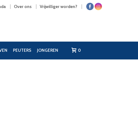
nda
Over ons
Vrijwilliger worden?
JVEN
PEUTERS
JONGEREN
0