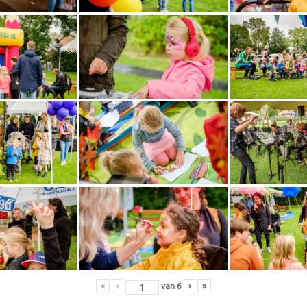
«
‹
van
6
›
»