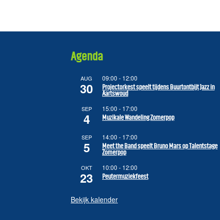
Agenda
09:00
-
12:00
AUG
30
Projectorkest speelt tijdens Buurtontbijt Jazz in
Aartswoud
15:00
-
17:00
SEP
4
Muzikale Wandeling Zomerpop
14:00
-
17:00
SEP
5
Meet the Band speelt Bruno Mars op Talentstage
Zomerpop
10:00
-
12:00
OKT
23
Peutermuziekfeest
Bekijk kalender