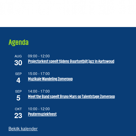
Agenda
09:00
-
12:00
AUG
30
Projectorkest speelt tijdens Buurtontbijt Jazz in Aartswoud
15:00
-
17:00
SEP
4
Muzikale Wandeling Zomerpop
14:00
-
17:00
SEP
5
Meet the Band speelt Bruno Mars op Talentstage Zomerpop
10:00
-
12:00
OKT
23
Peutermuziekfeest
Bekijk kalender