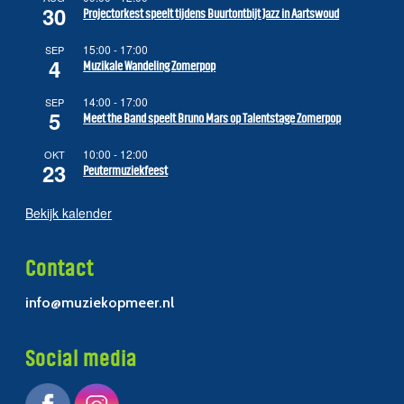
30
Projectorkest speelt tijdens Buurtontbijt Jazz in Aartswoud
15:00
-
17:00
SEP
4
Muzikale Wandeling Zomerpop
14:00
-
17:00
SEP
5
Meet the Band speelt Bruno Mars op Talentstage Zomerpop
10:00
-
12:00
OKT
23
Peutermuziekfeest
Bekijk kalender
Contact
info@muziekopmeer.nl
Social media