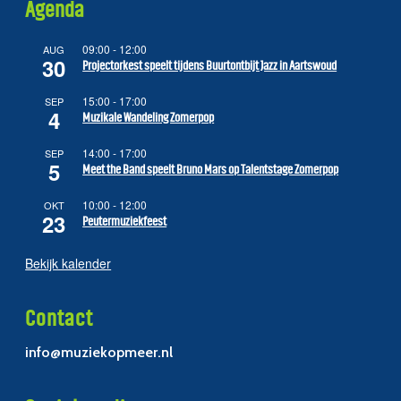
Agenda
09:00
-
12:00
AUG
30
Projectorkest speelt tijdens Buurtontbijt Jazz in Aartswoud
15:00
-
17:00
SEP
4
Muzikale Wandeling Zomerpop
14:00
-
17:00
SEP
5
Meet the Band speelt Bruno Mars op Talentstage Zomerpop
10:00
-
12:00
OKT
23
Peutermuziekfeest
Bekijk kalender
Contact
info@muziekopmeer.nl