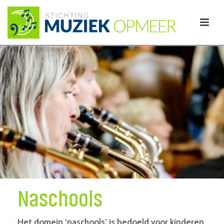
Naschools
Het domein ‘naschools’ is bedoeld voor kinderen