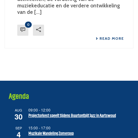
muziekeducatie en de verdere ontwikkeling
van de [...]
0
READ MORE
Agenda
09:00
-
12:00
AUG
30
Projectorkest speelt tijdens Buurtontbijt Jazz in Aartswoud
15:00
-
17:00
SEP
4
Muzikale Wandeling Zomerpop