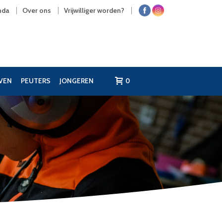
nda
Over ons
Vrijwilliger worden?
JVEN
PEUTERS
JONGEREN
0