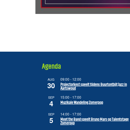
Agenda
09:00
-
12:00
AUG
30
Projectorkest speelt tijdens Buurtontbijt Jazz in
Aartswoud
15:00
-
17:00
SEP
4
Muzikale Wandeling Zomerpop
14:00
-
17:00
SEP
5
Meet the Band speelt Bruno Mars op Talentstage
Zomerpop