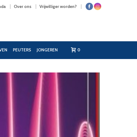
nda
Over ons
Vrijwilliger worden?
JVEN
PEUTERS
JONGEREN
0