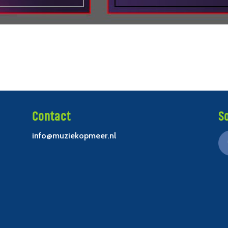
Contact
S
info@muziekopmeer.nl