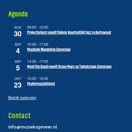
Agenda
09:00
-
12:00
AUG
30
Projectorkest speelt tijdens Buurtontbijt Jazz in Aartswoud
15:00
-
17:00
SEP
4
Muzikale Wandeling Zomerpop
14:00
-
17:00
SEP
5
Meet the Band speelt Bruno Mars op Talentstage Zomerpop
10:00
-
12:00
OKT
23
Peutermuziekfeest
Bekijk kalender
Contact
info@muziekopmeer.nl