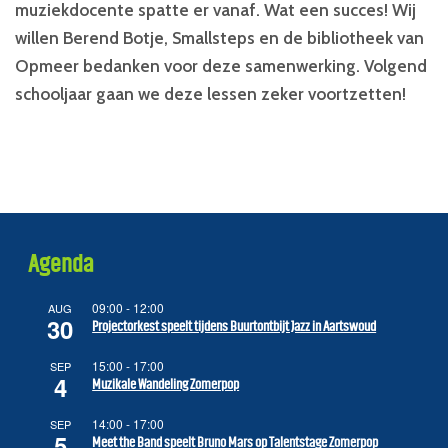
muziekdocente spatte er vanaf. Wat een succes! Wij
willen Berend Botje, Smallsteps en de bibliotheek van
Opmeer bedanken voor deze samenwerking. Volgend
schooljaar gaan we deze lessen zeker voortzetten!
Agenda
09:00
-
12:00
AUG
30
Projectorkest speelt tijdens Buurtontbijt Jazz in Aartswoud
15:00
-
17:00
SEP
4
Muzikale Wandeling Zomerpop
14:00
-
17:00
SEP
5
Meet the Band speelt Bruno Mars op Talentstage Zomerpop