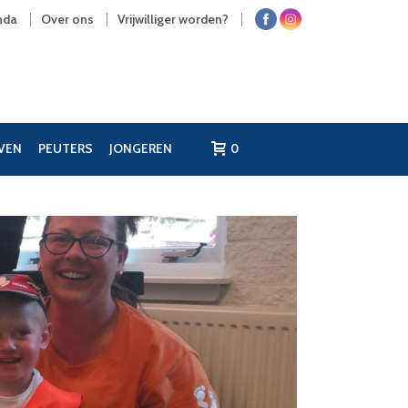
nda
Over ons
Vrijwilliger worden?
JVEN
PEUTERS
JONGEREN
0