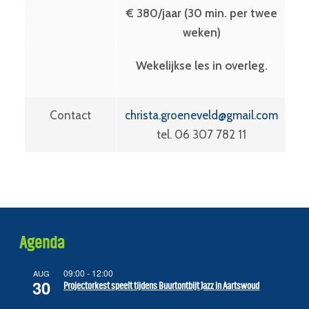
€ 380/jaar (30 min. per twee
weken)
Wekelijkse les in overleg.
Contact
christa.groeneveld@gmail.com
tel. 06 307 782 11
Agenda
09:00
-
12:00
AUG
30
Projectorkest speelt tijdens Buurtontbijt Jazz in Aartswoud