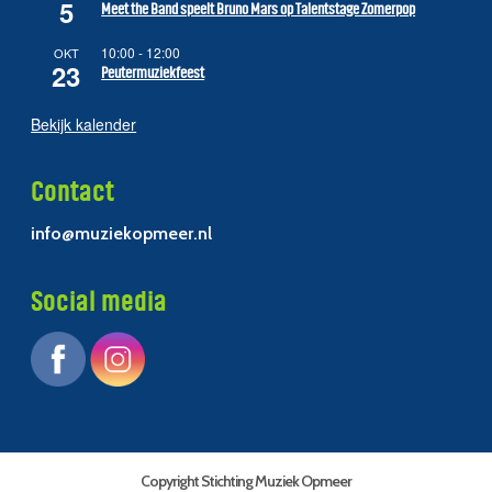
5
Meet the Band speelt Bruno Mars op Talentstage Zomerpop
10:00
-
12:00
OKT
23
Peutermuziekfeest
Bekijk kalender
Contact
info@muziekopmeer.nl
Social media
Copyright Stichting Muziek Opmeer