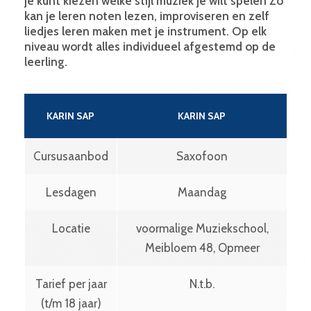
je kunt kiezen welke stijl muziek je wilt spelen Zo
kan je leren noten lezen, improviseren en zelf
liedjes leren maken met je instrument. Op elk
niveau wordt alles individueel afgestemd op de
leerling.
KARIN SAP
KARIN SAP
Cursusaanbod
Saxofoon
Lesdagen
Maandag
Locatie
voormalige Muziekschool,
Meibloem 48, Opmeer
Tarief per jaar
N.t.b.
(t/m 18 jaar)