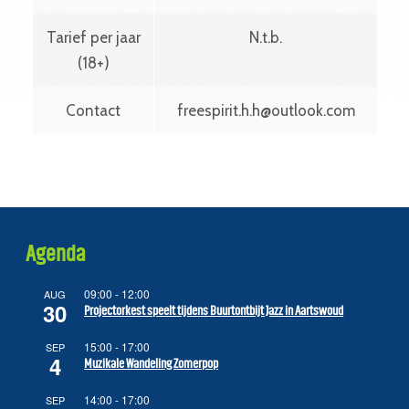
Tarief per jaar
N.t.b.
(18+)
Contact
freespirit.h.h@outlook.com
Agenda
09:00
-
12:00
AUG
30
Projectorkest speelt tijdens Buurtontbijt Jazz in Aartswoud
15:00
-
17:00
SEP
4
Muzikale Wandeling Zomerpop
14:00
-
17:00
SEP