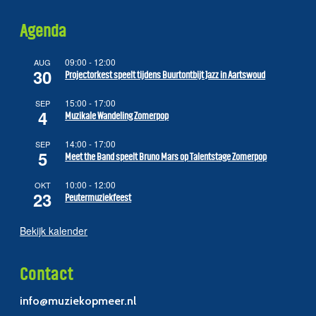
Agenda
09:00
-
12:00
AUG
30
Projectorkest speelt tijdens Buurtontbijt Jazz in Aartswoud
15:00
-
17:00
SEP
4
Muzikale Wandeling Zomerpop
14:00
-
17:00
SEP
5
Meet the Band speelt Bruno Mars op Talentstage Zomerpop
10:00
-
12:00
OKT
23
Peutermuziekfeest
Bekijk kalender
Contact
info@muziekopmeer.nl