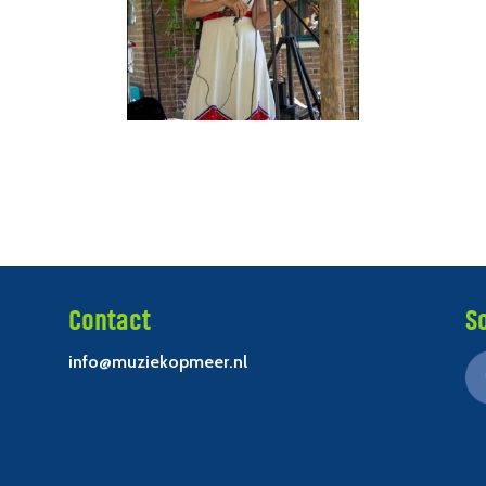
Contact
S
info@muziekopmeer.nl