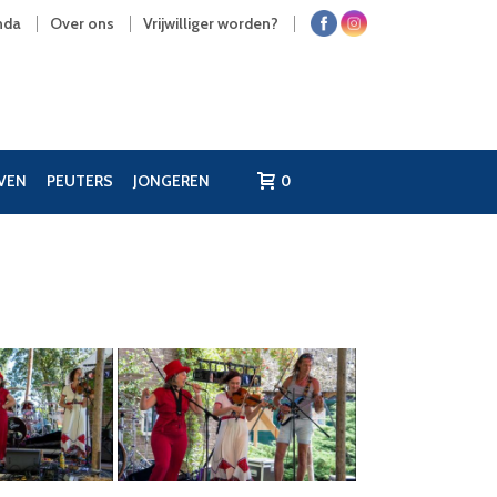
nda
Over ons
Vrijwilliger worden?
JVEN
PEUTERS
JONGEREN
0