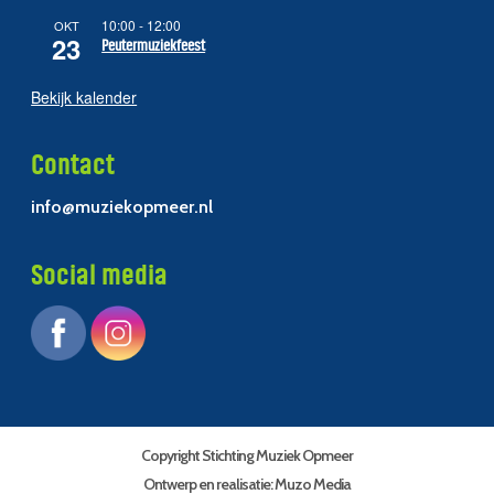
10:00
-
12:00
OKT
23
Peutermuziekfeest
Bekijk kalender
Contact
info@muziekopmeer.nl
Social media
Copyright Stichting Muziek Opmeer
Ontwerp en realisatie:
Muzo Media