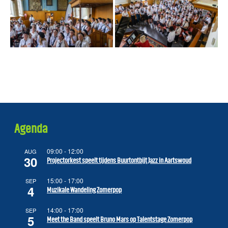
Agenda
09:00
-
12:00
AUG
30
Projectorkest speelt tijdens Buurtontbijt Jazz in Aartswoud
15:00
-
17:00
SEP
4
Muzikale Wandeling Zomerpop
14:00
-
17:00
SEP
5
Meet the Band speelt Bruno Mars op Talentstage Zomerpop