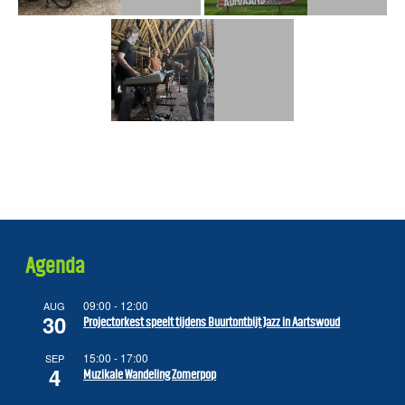
Agenda
09:00
-
12:00
AUG
30
Projectorkest speelt tijdens Buurtontbijt Jazz in Aartswoud
15:00
-
17:00
SEP
4
Muzikale Wandeling Zomerpop