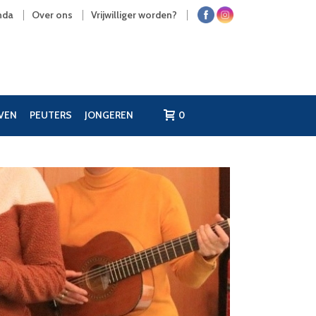
nda
Over ons
Vrijwilliger worden?
JVEN
PEUTERS
JONGEREN
0