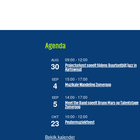
Agenda
09:00
-
12:00
AUG
30
Projectorkest speelt tijdens Buurtontbijt Jazz in
Aartswoud
15:00
-
17:00
SEP
4
Muzikale Wandeling Zomerpop
14:00
-
17:00
SEP
5
Meet the Band speelt Bruno Mars op Talentstage
Zomerpop
10:00
-
12:00
OKT
23
Peutermuziekfeest
Bekijk kalender