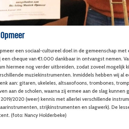
 Opmeer
pmeer een sociaal-cultureel doel in de gemeenschap met ee
 een cheque van €1.000 dankbaar in ontvangst nemen. Van
m hiermee nog verder uitbreiden, zodat zoveel mogelijk k
erschillende muziekinstrumenten. Inmiddels hebben wij al 
nk aan: gitaren, ukeleles, altsaxofoons, trombones, tromp
en aan de scholen, waarna zij ermee aan de slag kunnen g
 2019/2020 (weer) kennis met allerlei verschillende inst
aarinstrumenten, strijkinstrumenten en slagwerk). De les
cent. (foto: Nancy Holderbeke)