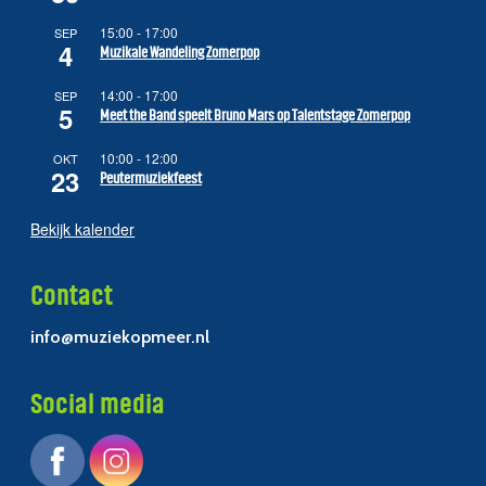
15:00
-
17:00
SEP
4
Muzikale Wandeling Zomerpop
14:00
-
17:00
SEP
5
Meet the Band speelt Bruno Mars op Talentstage Zomerpop
10:00
-
12:00
OKT
23
Peutermuziekfeest
Bekijk kalender
Contact
info@muziekopmeer.nl
Social media