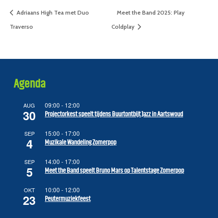
Adriaans High Tea met Duo
Meet the Band 2025: Play
Traverso
Coldplay
Agenda
09:00
-
12:00
AUG
30
Projectorkest speelt tijdens Buurtontbijt Jazz in Aartswoud
15:00
-
17:00
SEP
4
Muzikale Wandeling Zomerpop
14:00
-
17:00
SEP
5
Meet the Band speelt Bruno Mars op Talentstage Zomerpop
10:00
-
12:00
OKT
23
Peutermuziekfeest