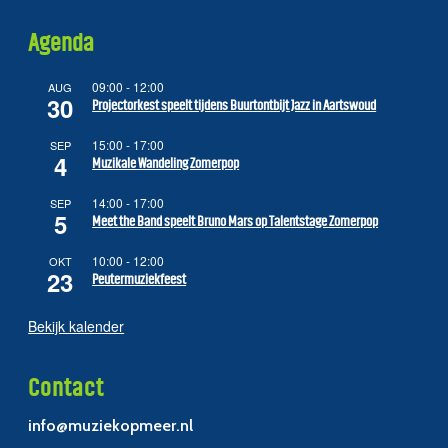
Agenda
09:00
-
12:00
AUG
30
Projectorkest speelt tijdens Buurtontbijt Jazz in Aartswoud
15:00
-
17:00
SEP
4
Muzikale Wandeling Zomerpop
14:00
-
17:00
SEP
5
Meet the Band speelt Bruno Mars op Talentstage Zomerpop
10:00
-
12:00
OKT
23
Peutermuziekfeest
Bekijk kalender
Contact
info@muziekopmeer.nl