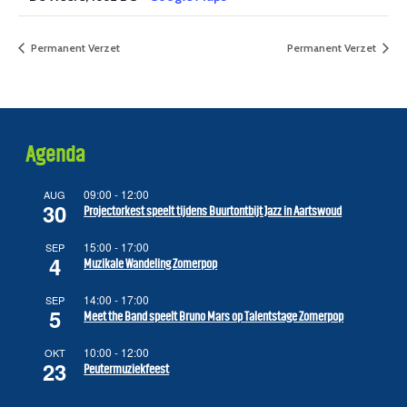
Permanent Verzet
Permanent Verzet
Agenda
09:00
-
12:00
AUG
30
Projectorkest speelt tijdens Buurtontbijt Jazz in Aartswoud
15:00
-
17:00
SEP
4
Muzikale Wandeling Zomerpop
14:00
-
17:00
SEP
5
Meet the Band speelt Bruno Mars op Talentstage Zomerpop
10:00
-
12:00
OKT
23
Peutermuziekfeest