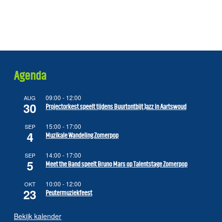
Agenda
09:00
-
12:00
AUG
30
Projectorkest speelt tijdens Buurtontbijt Jazz in Aartswoud
15:00
-
17:00
SEP
4
Muzikale Wandeling Zomerpop
14:00
-
17:00
SEP
5
Meet the Band speelt Bruno Mars op Talentstage Zomerpop
10:00
-
12:00
OKT
23
Peutermuziekfeest
Bekijk kalender