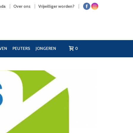
nda
Over ons
Vrijwilliger worden?
JVEN
PEUTERS
JONGEREN
0