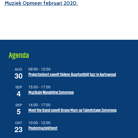
Muziek Opmeer februari 2020.
Agenda
09:00
-
12:00
AUG
30
Projectorkest speelt tijdens Buurtontbijt Jazz in Aartswoud
15:00
-
17:00
SEP
4
Muzikale Wandeling Zomerpop
14:00
-
17:00
SEP
5
Meet the Band speelt Bruno Mars op Talentstage Zomerpop
10:00
-
12:00
OKT
23
Peutermuziekfeest