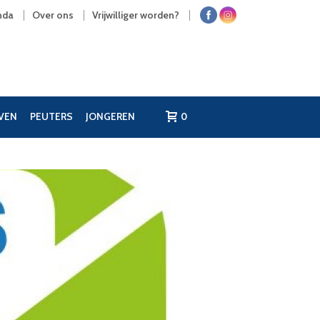
nda
Over ons
Vrijwilliger worden?
JVEN
PEUTERS
JONGEREN
0