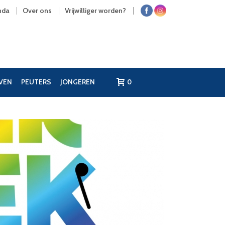
nda
Over ons
Vrijwilliger worden?
JVEN
PEUTERS
JONGEREN
0