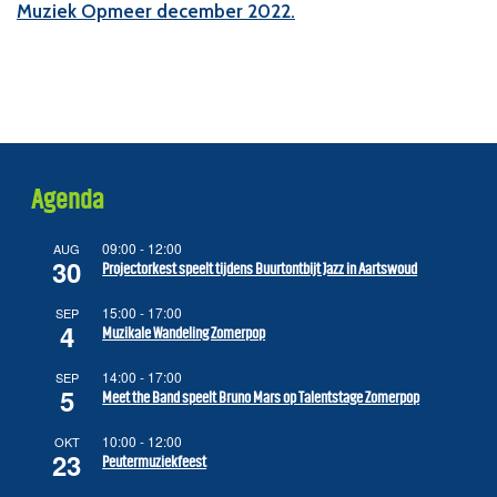
Muziek Opmeer december 2022.
Agenda
09:00
-
12:00
AUG
30
Projectorkest speelt tijdens Buurtontbijt Jazz in Aartswoud
15:00
-
17:00
SEP
4
Muzikale Wandeling Zomerpop
14:00
-
17:00
SEP
5
Meet the Band speelt Bruno Mars op Talentstage Zomerpop
10:00
-
12:00
OKT
23
Peutermuziekfeest