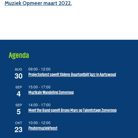
Muziek Opmeer maart 2022.
Agenda
09:00
-
12:00
AUG
30
Projectorkest speelt tijdens Buurtontbijt Jazz in Aartswoud
15:00
-
17:00
SEP
4
Muzikale Wandeling Zomerpop
14:00
-
17:00
SEP
5
Meet the Band speelt Bruno Mars op Talentstage Zomerpop
10:00
-
12:00
OKT
23
Peutermuziekfeest