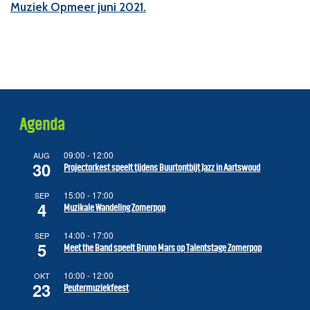
Muziek Opmeer juni 2021.
Agenda
09:00
-
12:00
AUG
30
Projectorkest speelt tijdens Buurtontbijt Jazz in Aartswoud
15:00
-
17:00
SEP
4
Muzikale Wandeling Zomerpop
14:00
-
17:00
SEP
5
Meet the Band speelt Bruno Mars op Talentstage Zomerpop
10:00
-
12:00
OKT
23
Peutermuziekfeest