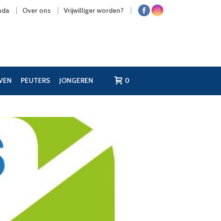
nda
Over ons
Vrijwilliger worden?
JVEN
PEUTERS
JONGEREN
0