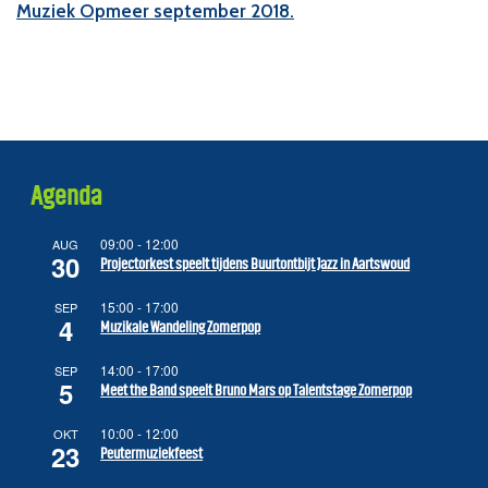
Muziek Opmeer september 2018.
Agenda
09:00
-
12:00
AUG
30
Projectorkest speelt tijdens Buurtontbijt Jazz in Aartswoud
15:00
-
17:00
SEP
4
Muzikale Wandeling Zomerpop
14:00
-
17:00
SEP
5
Meet the Band speelt Bruno Mars op Talentstage Zomerpop
10:00
-
12:00
OKT
23
Peutermuziekfeest