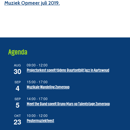
Muziek Opmeer juli 2019.
Agenda
09:00
-
12:00
AUG
30
Projectorkest speelt tijdens Buurtontbijt Jazz in Aartswoud
15:00
-
17:00
SEP
4
Muzikale Wandeling Zomerpop
14:00
-
17:00
SEP
5
Meet the Band speelt Bruno Mars op Talentstage Zomerpop
10:00
-
12:00
OKT
23
Peutermuziekfeest