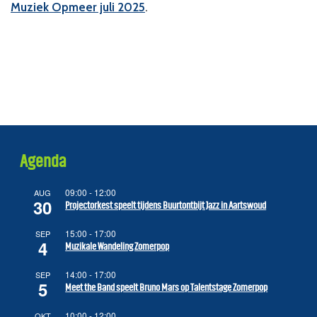
Muziek Opmeer juli 2025
.
Agenda
09:00
-
12:00
AUG
30
Projectorkest speelt tijdens Buurtontbijt Jazz in Aartswoud
15:00
-
17:00
SEP
4
Muzikale Wandeling Zomerpop
14:00
-
17:00
SEP
5
Meet the Band speelt Bruno Mars op Talentstage Zomerpop
10:00
-
12:00
OKT