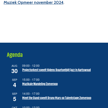
Muziek Opmeer november 2024
.
Agenda
09:00
-
12:00
AUG
30
Projectorkest speelt tijdens Buurtontbijt Jazz in Aartswoud
15:00
-
17:00
SEP
4
Muzikale Wandeling Zomerpop
14:00
-
17:00
SEP
5
Meet the Band speelt Bruno Mars op Talentstage Zomerpop
10:00
-
12:00
OKT