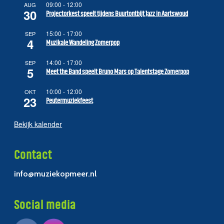
09:00
-
12:00
AUG
30
Projectorkest speelt tijdens Buurtontbijt Jazz in Aartswoud
15:00
-
17:00
SEP
4
Muzikale Wandeling Zomerpop
14:00
-
17:00
SEP
5
Meet the Band speelt Bruno Mars op Talentstage Zomerpop
10:00
-
12:00
OKT
23
Peutermuziekfeest
Bekijk kalender
Contact
info@muziekopmeer.nl
Social media