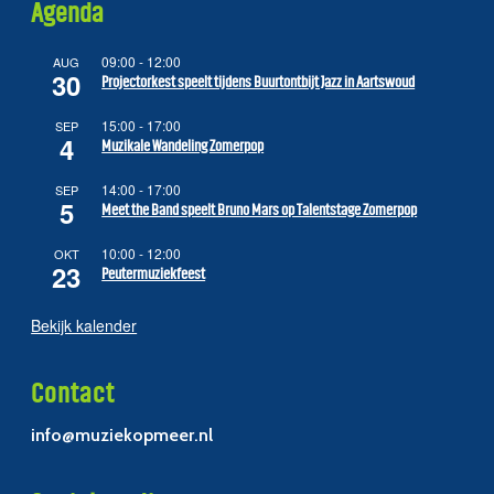
Agenda
09:00
-
12:00
AUG
30
Projectorkest speelt tijdens Buurtontbijt Jazz in Aartswoud
15:00
-
17:00
SEP
4
Muzikale Wandeling Zomerpop
14:00
-
17:00
SEP
5
Meet the Band speelt Bruno Mars op Talentstage Zomerpop
10:00
-
12:00
OKT
23
Peutermuziekfeest
Bekijk kalender
Contact
info@muziekopmeer.nl