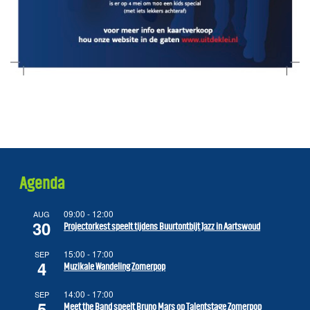
Agenda
09:00
-
12:00
AUG
30
Projectorkest speelt tijdens Buurtontbijt Jazz in Aartswoud
15:00
-
17:00
SEP
4
Muzikale Wandeling Zomerpop
14:00
-
17:00
SEP
5
Meet the Band speelt Bruno Mars op Talentstage Zomerpop