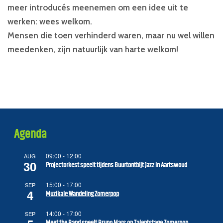
meer introducés meenemen om een idee uit te
werken: wees welkom.
Mensen die toen verhinderd waren, maar nu wel willen
meedenken, zijn natuurlijk van harte welkom!
Agenda
09:00
-
12:00
AUG
30
Projectorkest speelt tijdens Buurtontbijt Jazz in Aartswoud
15:00
-
17:00
SEP
4
Muzikale Wandeling Zomerpop
14:00
-
17:00
SEP
Meet the Band speelt Bruno Mars op Talentstage Zomerpop