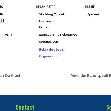
NS
ORGANISATOR
LOCATIE
m:
Stichting Muziek
Opmeer
 14
Opmeer
E-mail
aanjagersmuziekopmee
 - 17:00
r@gmail.com
Bekijk de site van
Organisator
an De Grael
Meet the Band speelt B
Contact
S