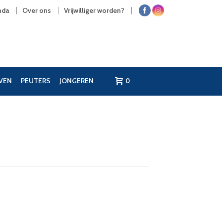
nda
Over ons
Vrijwilliger worden?
JVEN
PEUTERS
JONGEREN
0