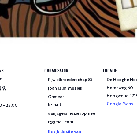
NS
ORGANISATOR
LOCATIE
m:
Rijwielbroederschap St.
De Hooghe He
 30
Herenweg 60
Joan i.s.m. Muziek
Hoogwoud
,
171
Opmeer
Google Maps
E-mail
0 - 23:00
aanjagersmuziekopmee
r@gmail.com
Bekijk de site van