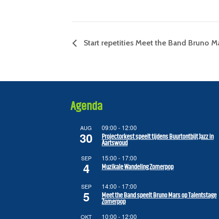
Start repetities Meet the Band Bruno M
Agenda
09:00
-
12:00
AUG
30
Projectorkest speelt tijdens Buurtontbijt Jazz in
Aartswoud
15:00
-
17:00
SEP
4
Muzikale Wandeling Zomerpop
14:00
-
17:00
SEP
5
Meet the Band speelt Bruno Mars op Talentstage
Zomerpop
10:00
-
12:00
OKT