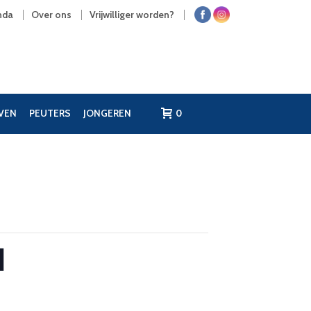
nda
Over ons
Vrijwilliger worden?
JVEN
PEUTERS
JONGEREN
0
l