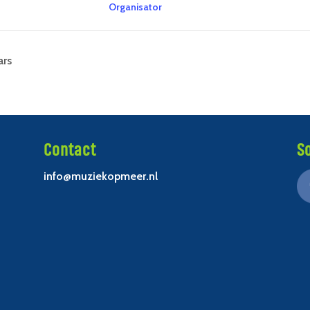
Organisator
ars
Contact
S
info@muziekopmeer.nl