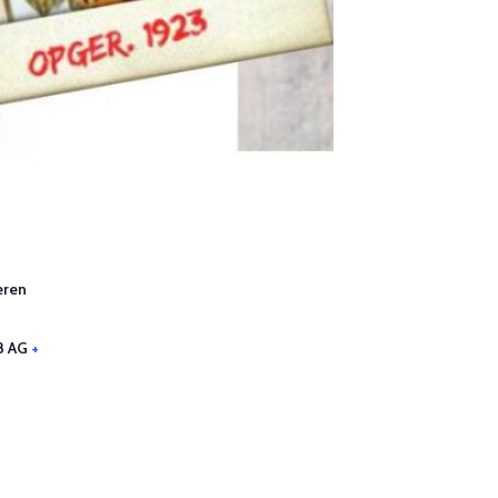
eren
8 AG
+