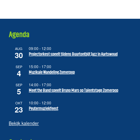
Agenda
09:00
-
12:00
AUG
30
Projectorkest speelt tijdens Buurtontbijt Jazz in Aartswoud
15:00
-
17:00
SEP
4
Muzikale Wandeling Zomerpop
14:00
-
17:00
SEP
5
Meet the Band speelt Bruno Mars op Talentstage Zomerpop
10:00
-
12:00
OKT
23
Peutermuziekfeest
Bekijk kalender