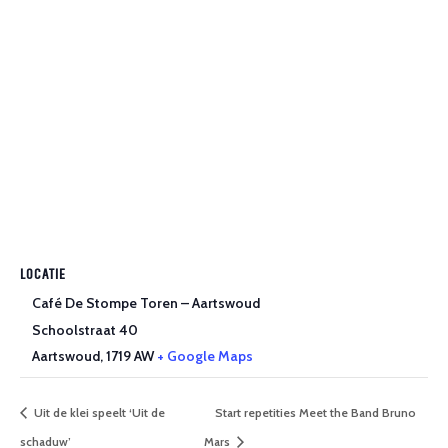
LOCATIE
Café De Stompe Toren – Aartswoud
Schoolstraat 40
Aartswoud
,
1719 AW
+ Google Maps
Uit de klei speelt ‘Uit de
Start repetities Meet the Band Bruno
schaduw’
Mars