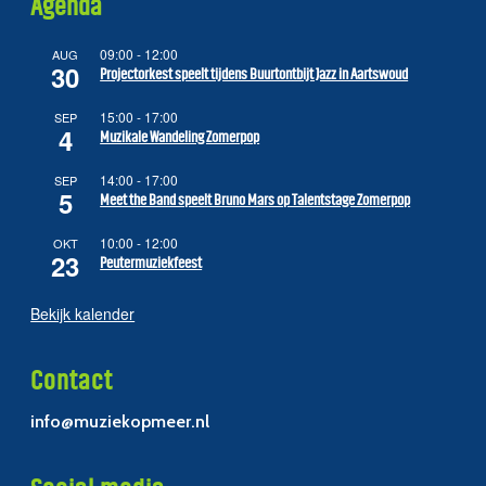
Agenda
09:00
-
12:00
AUG
30
Projectorkest speelt tijdens Buurtontbijt Jazz in Aartswoud
15:00
-
17:00
SEP
4
Muzikale Wandeling Zomerpop
14:00
-
17:00
SEP
5
Meet the Band speelt Bruno Mars op Talentstage Zomerpop
10:00
-
12:00
OKT
23
Peutermuziekfeest
Bekijk kalender
Contact
info@muziekopmeer.nl